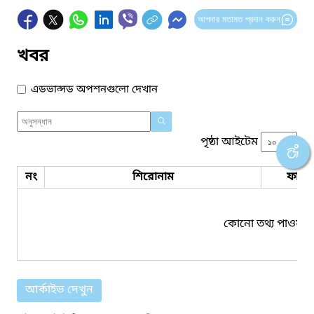
আপনার মতামত প্রদান করুন
খবর
এডভান্সড অপশনগুলো দেখান
পৃষ্ঠা আইটেম
নং
শিরোনাম
ফাইল
কোনো তথ্য পাওয়া য
আর্কাইভ দেখুন