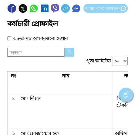
আপনার মতামত প্রদান করুন
কর্মচারী প্রোফাইল
এডভান্সড অপশনগুলো দেখান
পৃষ্ঠা আইটেম
নং
নাম
পদবি
১
মোঃ লিমন
ফিল্ড আ
টেকনিশি
২
মোঃ মোজাম্মেল হক
অফিস সহ