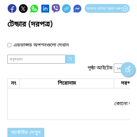
আপনার মতামত প্রদান করুন
টেন্ডার (দরপত্র)
এডভান্সড অপশনগুলো দেখান
পৃষ্ঠা আইটেম
নং
শিরোনাম
দরপত্র 
কোনো তথ্য
আর্কাইভ দেখুন